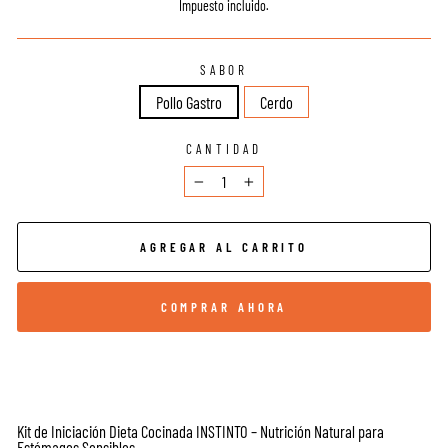
habitual
de
Impuesto incluido.
oferta
SABOR
Pollo Gastro
Cerdo
CANTIDAD
−
+
AGREGAR AL CARRITO
COMPRAR AHORA
Kit de Iniciación Dieta Cocinada INSTINTO – Nutrición Natural para
Estómagos Sensibles