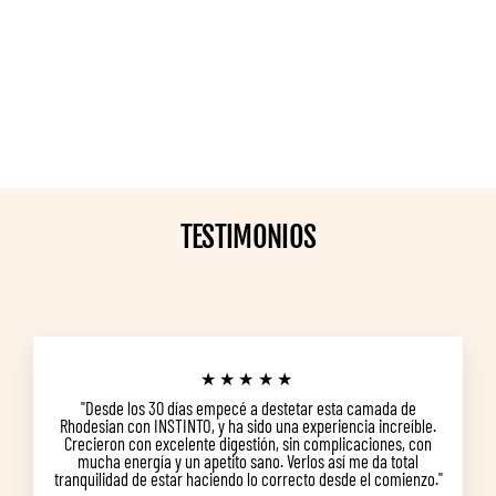
KIT DE INICIACIÓN
DIETA COCINADA PARA
PERROS
Desde $151.400
TESTIMONIOS
★★★★★
"Desde los 30 días empecé a destetar esta camada de
Rhodesian con INSTINTO, y ha sido una experiencia increíble.
Crecieron con excelente digestión, sin complicaciones, con
mucha energía y un apetito sano. Verlos así me da total
tranquilidad de estar haciendo lo correcto desde el comienzo."