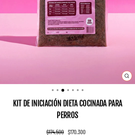
CE
(ES
KIT DE INICIACIÓN DIETA COCINADA PARA
PERROS
Precio
Precio
$174.500
$170.300