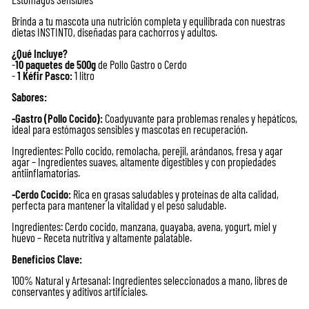
Brinda a tu mascota una nutrición completa y equilibrada con nuestras
dietas INSTINTO, diseñadas para cachorros y adultos.
¿Qué Incluye?
-
10 paquetes de 500g
de Pollo Gastro o Cerdo
-
1 Kéfir Pasco:
1 litro
Sabores:
-Gastro (Pollo Cocido):
Coadyuvante para problemas renales y hepáticos,
ideal para estómagos sensibles y mascotas en recuperación.
Ingredientes: Pollo cocido, remolacha, perejil, arándanos, fresa y agar
agar – Ingredientes suaves, altamente digestibles y con propiedades
antiinflamatorias.
-Cerdo Cocido:
Rica en grasas saludables y proteínas de alta calidad,
perfecta para mantener la vitalidad y el peso saludable.
Ingredientes: Cerdo cocido, manzana, guayaba, avena, yogurt, miel y
huevo – Receta nutritiva y altamente palatable.
Beneficios Clave:
100% Natural y Artesanal: Ingredientes seleccionados a mano, libres de
conservantes y aditivos artificiales.