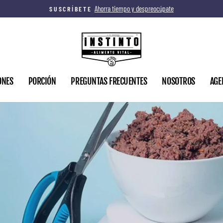
Ahorra tiempo y despreocúpate
SUSCRÍBETE
diapositivas
pausa
ONES
PORCIÓN
PREGUNTAS FRECUENTES
NOSOTROS
AGE