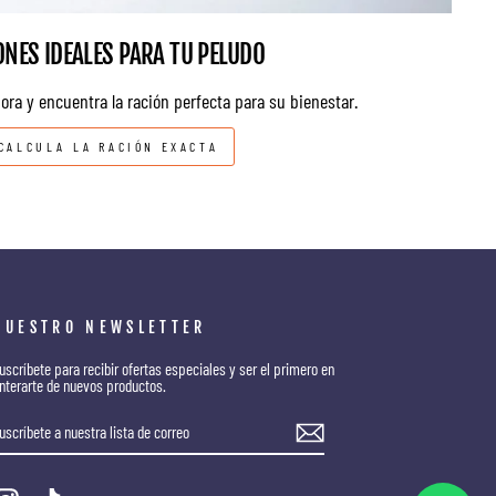
ONES IDEALES PARA TU PELUDO
ora y encuentra la ración perfecta para su bienestar.
CALCULA LA RACIÓN EXACTA
NUESTRO NEWSLETTER
uscríbete para recibir ofertas especiales y ser el primero en
nterarte de nuevos productos.
SUSCRÍBETE
SUSCRIBIR
A
NUESTRA
LISTA
DE
CORREO
Instagram
TikTok