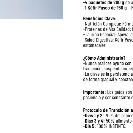
-
4 paquetes de 200 g
de a
-
1 Kéfir Pasco de 150 g
– P
Beneficios Clave:
-Nutrición Completa: Fórmu
-Proteínas de Alta Calidad:
-Taurina Esencial: Apoya la 
-Salud Digestiva: Kéfir Pasc
estomacales
¿Cómo Administrarlo?
-Nunca realices ayuno con 
transición, suspende inmed
-La clave es la persistenci
de forma gradual y constan
Importante:
Los gatos son 
paciencia y ser constante d
Protocolo de Transición a
-
Días 1 y 2:
70% del alimen
-
Días 3 y 4:
50% alimento 
-
Día 5:
100% INSTINTO.