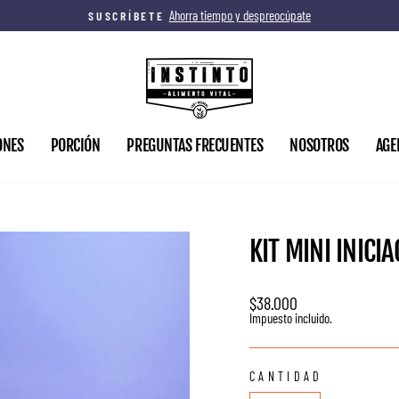
Ahorra tiempo y despreocúpate
SUSCRÍBETE
diapositivas
pausa
ONES
PORCIÓN
PREGUNTAS FRECUENTES
NOSOTROS
AGE
KIT MINI INICI
Precio
$38.000
habitual
Impuesto incluido.
CANTIDAD