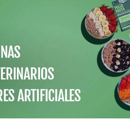
INAS
TERINARIOS
ES ARTIFICIALES
"Cerrar
Instagram
TikTok
(esc)"