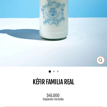
CE
(ES
KÉFIR FAMILIA REAL
Precio
$45.000
habitual
Impuesto incluido.