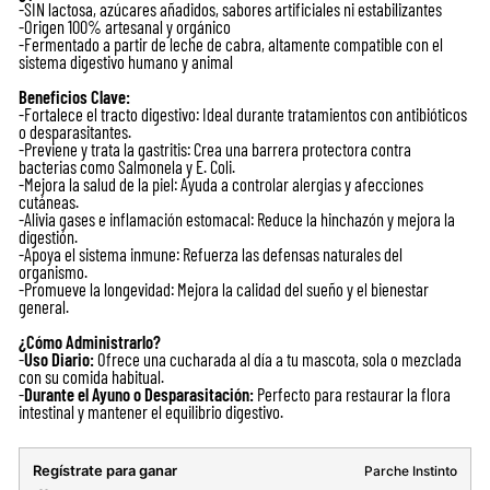
-SIN lactosa, azúcares añadidos, sabores artificiales ni estabilizantes
-Origen 100% artesanal y orgánico
-Fermentado a partir de leche de cabra, altamente compatible con el
sistema digestivo humano y animal
Beneficios Clave:
-Fortalece el tracto digestivo: Ideal durante tratamientos con antibióticos
o desparasitantes.
-Previene y trata la gastritis: Crea una barrera protectora contra
bacterias como Salmonela y E. Coli.
-Mejora la salud de la piel: Ayuda a controlar alergias y afecciones
cutáneas.
-Alivia gases e inflamación estomacal: Reduce la hinchazón y mejora la
digestión.
-Apoya el sistema inmune: Refuerza las defensas naturales del
organismo.
-Promueve la longevidad: Mejora la calidad del sueño y el bienestar
general.
¿Cómo Administrarlo?
-
Uso Diario:
Ofrece una cucharada al día a tu mascota, sola o mezclada
con su comida habitual.
-
Durante el Ayuno o Desparasitación:
Perfecto para restaurar la flora
intestinal y mantener el equilibrio digestivo.
Regístrate para ganar
Parche Instinto